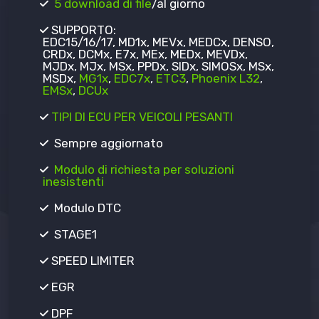
5 download di file
/al giorno
SUPPORTO:
EDC15/16/17, MD1x, MEVx, MEDCx, DENSO,
CRDx, DCMx, E7x, MEx, MEDx, MEVDx,
MJDx, MJx, MSx, PPDx, SIDx, SIMOSx, MSx,
MSDx,
MG1x
,
EDC7x
,
ETC3
,
Phoenix L32
,
EMSx
,
DCUx
TIPI DI ECU PER VEICOLI PESANTI
Sempre aggiornato
Modulo di richiesta per soluzioni
inesistenti
Modulo DTC
STAGE1
SPEED LIMITER
EGR
DPF